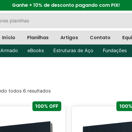
Ganhe + 10% de desconto pagando com PIX!
Início
Planilhas
Artigos
Contato
Equ
 Armado
eBooks
Estruturas de Aço
Fundações
ndo todos 6 resultados
100% OFF
100%