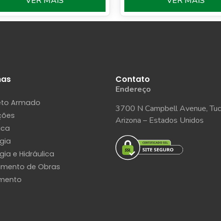
VER MAIS
VER MAIS
has
Contato
Endereço
eto Armado
3700 N Campbell Avenue, Tuc
ções
Arizona – Estados Unidos
ica
ogia
gia e Hidráulica
amento de Obras
mento