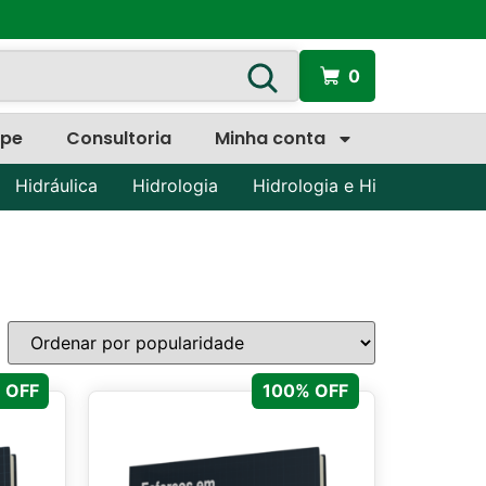
0
ipe
Consultoria
Minha conta
Hidráulica
Hidrologia
Hidrologia e Hidráulica
P
 OFF
100% OFF