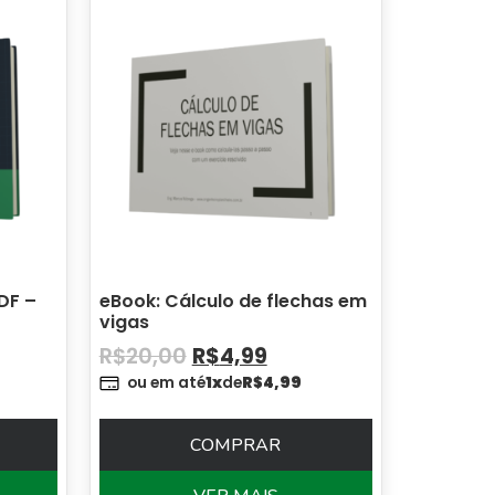
DF –
eBook: Cálculo de flechas em
vigas
R$
20,00
R$
4,99
ou em até
1x
de
R$
4,99
COMPRAR