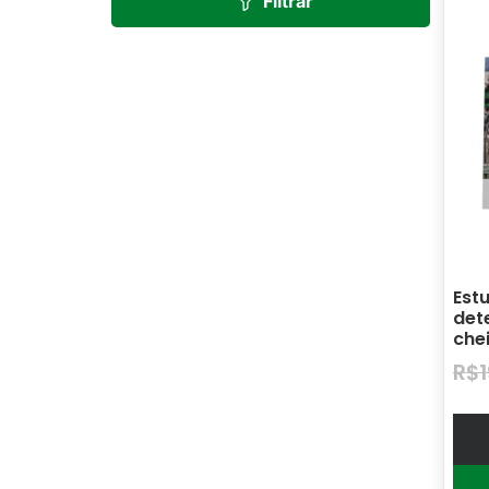
Filtrar
Est
det
che
R$