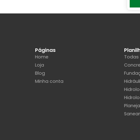
Páginas
Planil
Home
Todas
Loja
Concr
Blog
Funda
Minha conta
Hidrául
Hidrol
Hidrolo
Planej
Sanea