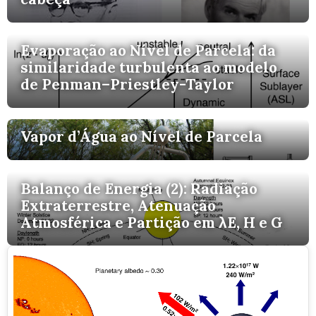
Evaporação ao Nível de Parcela: da
similaridade turbulenta ao modelo
de Penman–Priestley-Taylor
Vapor d’Água ao Nível de Parcela
Balanço de Energia (2): Radiação
Extraterrestre, Atenuação
Atmosférica e Partição em λE, H e G