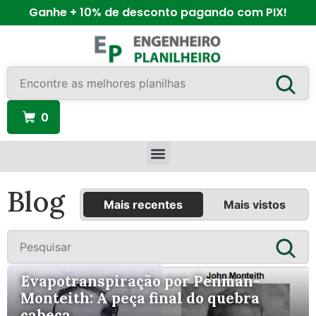
Ganhe + 10% de desconto pagando com PIX!
0
Blog
Mais recentes
Mais vistos
Evapotranspiração por Penman-
Monteith: A peça final do quebra
cabeça