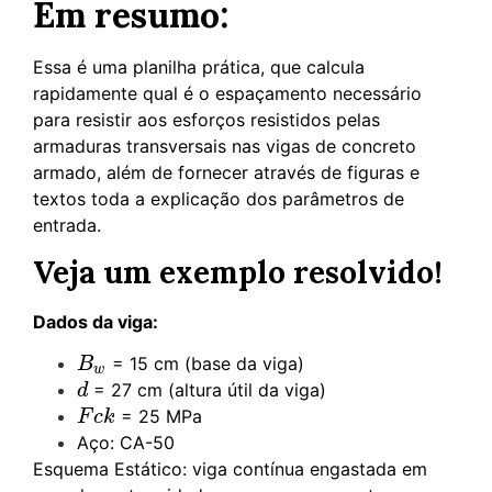
Em resumo:
Essa é uma planilha prática, que calcula
rapidamente qual é o espaçamento necessário
para resistir aos esforços resistidos pelas
armaduras transversais nas vigas de concreto
armado, além de fornecer através de figuras e
textos toda a explicação dos parâmetros de
entrada.
Veja um exemplo resolvido!
Dados da viga:
= 15 cm (base da viga)
B
w
B
w
= 27 cm (altura útil da viga)
d
d
= 25 MPa
F
c
k
F
c
k
Aço: CA-50
Esquema Estático: viga contínua engastada em