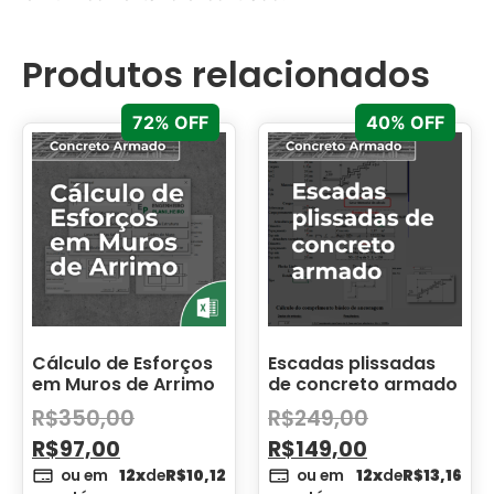
Produtos relacionados
72% OFF
40% OFF
Cálculo de Esforços
Escadas plissadas
em Muros de Arrimo
de concreto armado
R$
350,00
R$
249,00
R$
97,00
R$
149,00
ou em
12x
de
R$
10,12
ou em
12x
de
R$
13,16