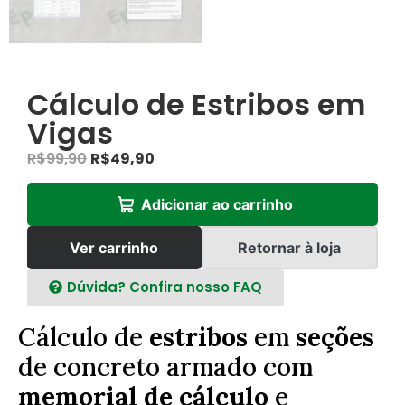
Cálculo de Estribos em
Vigas
R$
99,90
R$
49,90
Adicionar ao carrinho
Ver carrinho
Retornar à loja
Dúvida? Confira nosso FAQ
Cálculo de
estribos
em
seções
de concreto armado com
memorial de cálculo
e