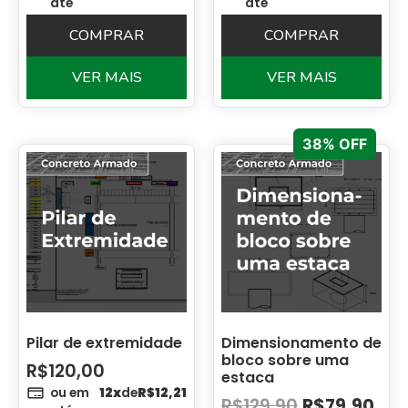
até
até
COMPRAR
COMPRAR
VER MAIS
VER MAIS
38% OFF
Pilar de extremidade
Dimensionamento de
bloco sobre uma
R$
120,00
estaca
ou em
12x
de
R$
12,21
R$
129,90
R$
79,90