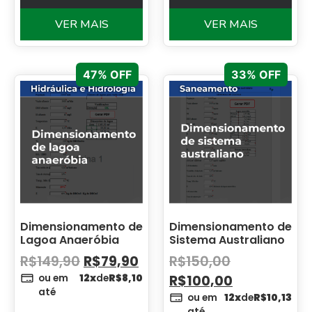
VER MAIS
VER MAIS
47% OFF
33% OFF
Dimensionamento de
Dimensionamento de
Lagoa Anaeróbia
Sistema Australiano
R$
149,90
R$
79,90
R$
150,00
ou em
12x
de
R$
8,10
R$
100,00
até
ou em
12x
de
R$
10,13
até