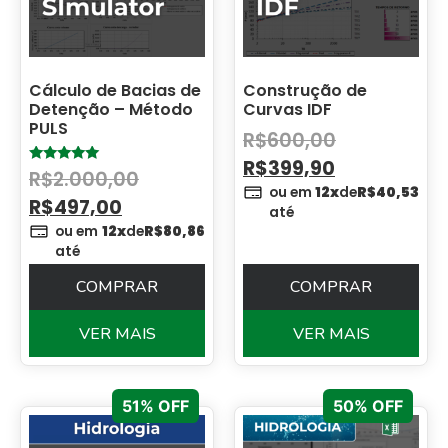
Cálculo de Bacias de
Construção de
Detenção – Método
Curvas IDF
PULS
R$
600,00
R$
399,90
Avaliação
R$
2.000,00
5.00
ou em
12x
de
R$
40,53
de 5
R$
497,00
até
ou em
12x
de
R$
80,86
até
COMPRAR
COMPRAR
VER MAIS
VER MAIS
51% OFF
50% OFF