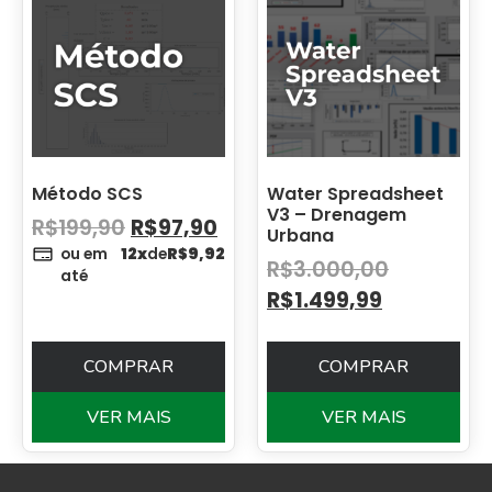
Método SCS
Water Spreadsheet
V3 – Drenagem
R$
199,90
R$
97,90
Urbana
ou em
12x
de
R$
9,92
R$
3.000,00
até
R$
1.499,99
COMPRAR
COMPRAR
VER MAIS
VER MAIS