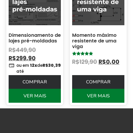
Dimensionamento de
Momento máximo
lajes pré-moldadas
resistente de uma
viga
R$
449,90
R$
299,90
Avaliação
R$
129,90
R$
0,00
5.00
ou em
12x
de
R$
30,39
de 5
até
COMPRAR
COMPRAR
VER MAIS
VER MAIS