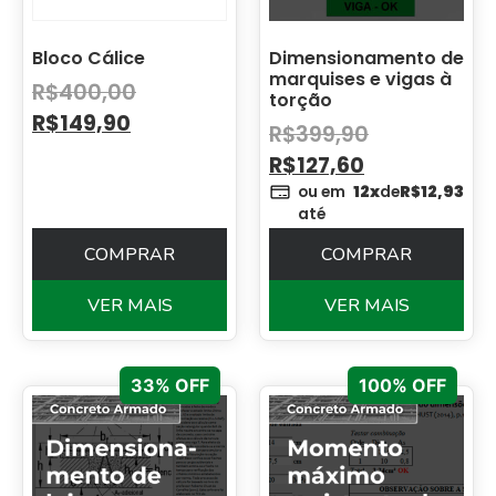
Bloco Cálice
Dimensionamento de
marquises e vigas à
R$
400,00
torção
R$
149,90
R$
399,90
R$
127,60
ou em
12x
de
R$
12,93
até
COMPRAR
COMPRAR
VER MAIS
VER MAIS
33% OFF
100% OFF