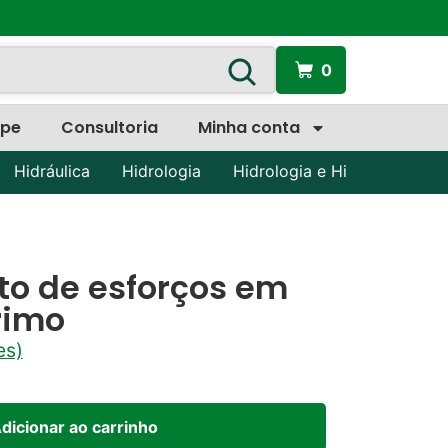
0
ipe
Consultoria
Minha conta
Hidráulica
Hidrologia
Hidrologia e Hidráulica
P
o de esforços em
rimo
es)
dicionar ao carrinho