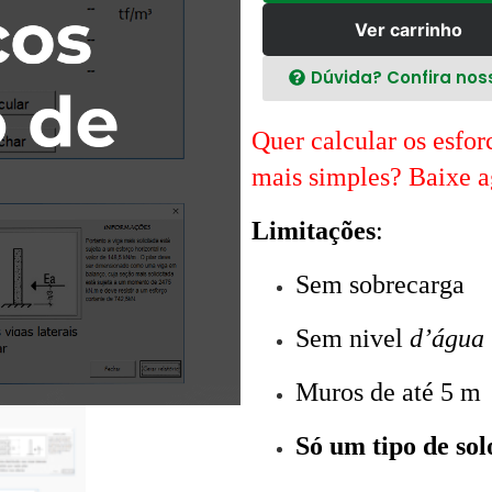
Ver carrinho
Dúvida? Confira nos
Quer calcular os esfo
mais simples? Baixe a
Limitações
:
Sem sobrecarga
Sem nivel
d’água
Muros de até 5 m
Só um tipo de sol