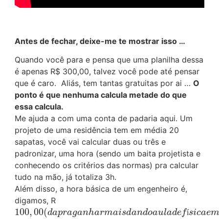
Antes de fechar, deixe-me te mostrar isso …
Quando você para e pensa que uma planilha dessa
é apenas R$ 300,00, talvez você pode até pensar
que é caro. Aliás, tem tantas gratuitas por ai …
O
ponto é que nenhuma calcula metade do que
essa calcula.
Me ajuda a com uma conta de padaria aqui. Um
projeto de uma residência tem em média 20
sapatas, você vai calcular duas ou três e
padronizar, uma hora (sendo um baita projetista e
conhecendo os critérios das normas) pra calcular
tudo na mão, já totaliza 3h.
Além disso, a hora básica de um engenheiro é,
digamos, R
100
,
00
(
100
,
00
(
d
a
p
r
a
g
a
n
h
a
r
m
a
i
s
d
a
n
d
o
a
u
l
a
d
e
f
í
s
i
c
a
e
m
a
t
e
m
á
t
i
c
d
a
p
r
a
g
a
n
h
a
r
m
a
i
s
d
a
n
d
o
a
u
l
a
d
e
f
í
s
i
c
a
e