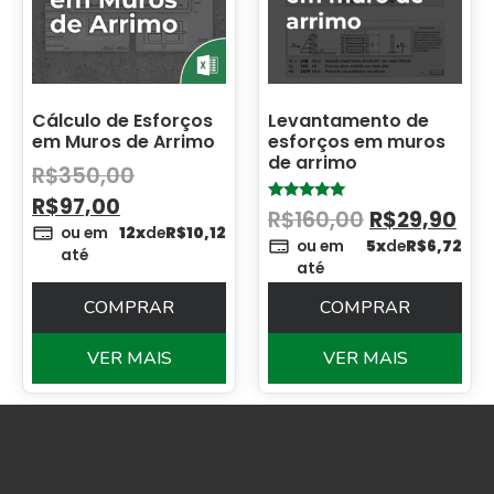
Cálculo de Esforços
Levantamento de
em Muros de Arrimo
esforços em muros
de arrimo
R$
350,00
R$
97,00
Avaliação
R$
160,00
R$
29,90
5.00
ou em
12x
de
R$
10,12
de 5
ou em
5x
de
R$
6,72
até
até
COMPRAR
COMPRAR
VER MAIS
VER MAIS