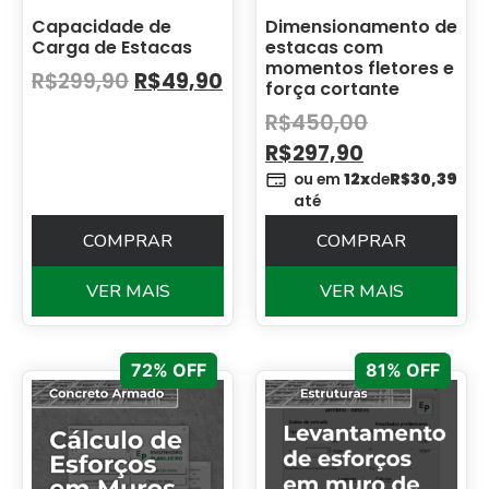
Capacidade de
Dimensionamento de
Carga de Estacas
estacas com
momentos fletores e
R$
299,90
R$
49,90
força cortante
R$
450,00
R$
297,90
ou em
12x
de
R$
30,39
até
COMPRAR
COMPRAR
VER MAIS
VER MAIS
72% OFF
81% OFF