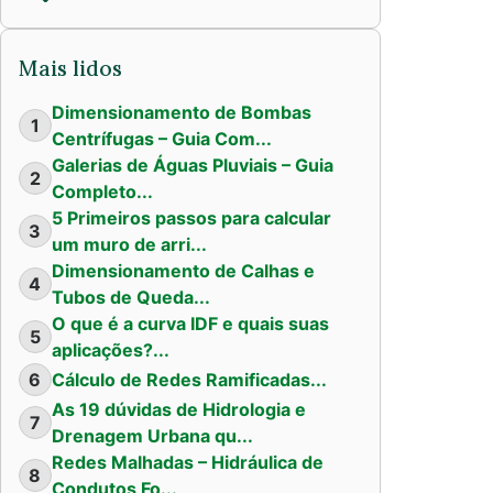
Mais lidos
Dimensionamento de Bombas
1
Centrífugas – Guia Com...
Galerias de Águas Pluviais – Guia
2
Completo...
5 Primeiros passos para calcular
3
um muro de arri...
Dimensionamento de Calhas e
4
Tubos de Queda...
O que é a curva IDF e quais suas
5
aplicações?...
6
Cálculo de Redes Ramificadas...
As 19 dúvidas de Hidrologia e
7
Drenagem Urbana qu...
Redes Malhadas – Hidráulica de
8
Condutos Fo...