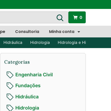
0
ipe
Consultoria
Minha conta
Hidráulica
Hidrologia
Hidrologia e Hidráulica
P
Categorias
Engenharia Civil
Fundações
Hidráulica
Hidrologia