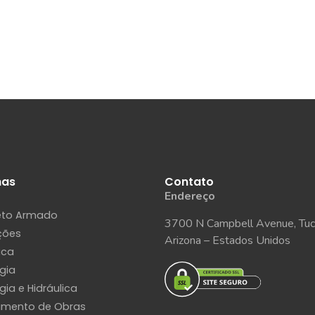
has
Contato
Endereço
eto Armado
3700 N Campbell Avenue, Tuc
ções
Arizona – Estados Unidos
ica
ogia
gia e Hidráulica
amento de Obras