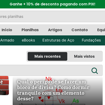
Ganhe + 10% de desconto pagando com PIX!
Início
Planilhas
Artigos
Contato
Equ
 Armado
eBooks
Estruturas de Aço
Fundações
Mais recentes
Mais vistos
de
Qual o perigo de se fazer um
bloco de divisa? Como dormir
tranquilo com um elemento
desse?