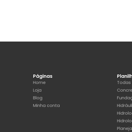
Páginas
Planil
Home
Todas
Loja
Concr
Blog
Funda
Minha conta
Hidrául
Hidrol
Hidrolo
Planej