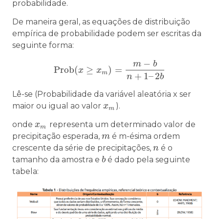
probabilidade.
De maneira geral, as equações de distribuição
empírica de probabilidade podem ser escritas da
seguinte forma:
−
m
b
P
r
o
b
(
≥
)
=
P
r
o
b
x
(
x
≥
x
x
m
)
=
m
−
b
n
+
1
–
2
b
m
+
1
–
2
n
b
Lê-se (Probabilidade da variável aleatória x ser
maior ou igual ao valor
).
x
x
m
m
onde
representa um determinado valor de
x
x
m
m
precipitação esperada,
é m-ésima ordem
m
m
crescente da série de precipitações,
é o
n
n
tamanho da amostra e
é dado pela seguinte
b
b
tabela: