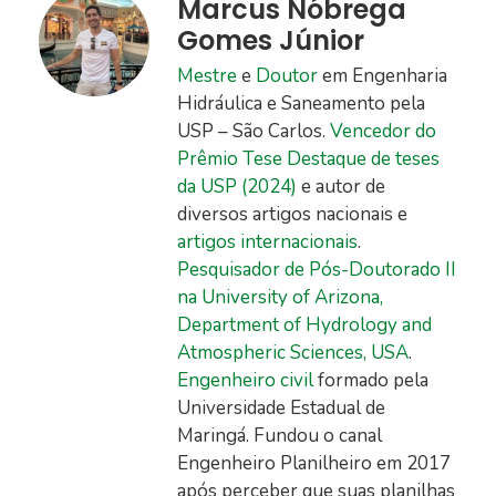
Marcus Nóbrega
Gomes Júnior
Mestre
e
Doutor
em Engenharia
Hidráulica e Saneamento pela
USP – São Carlos.
Vencedor do
Prêmio Tese Destaque de teses
da USP (2024)
e autor de
diversos artigos nacionais e
artigos internacionais
.
Pesquisador de Pós-Doutorado II
na University of Arizona,
Department of Hydrology and
Atmospheric Sciences, USA
.
Engenheiro civil
formado pela
Universidade Estadual de
Maringá. Fundou o canal
Engenheiro Planilheiro em 2017
após perceber que suas planilhas