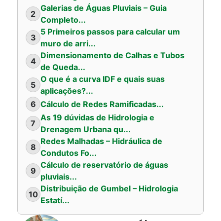
Galerias de Águas Pluviais – Guia
2
Completo...
5 Primeiros passos para calcular um
3
muro de arri...
Dimensionamento de Calhas e Tubos
4
de Queda...
O que é a curva IDF e quais suas
5
aplicações?...
6
Cálculo de Redes Ramificadas...
As 19 dúvidas de Hidrologia e
7
Drenagem Urbana qu...
Redes Malhadas – Hidráulica de
8
Condutos Fo...
Cálculo de reservatório de águas
9
pluviais...
Distribuição de Gumbel – Hidrologia
10
Estatí...