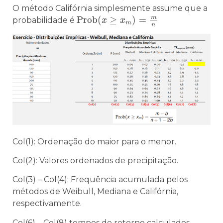
O método Califórnia simplesmente assume que a
m
P
r
o
b
(
≥
)
=
probabilidade é
P
r
o
b
(
x
x
≥
x
m
x
)
=
m
n
m
n
Col(1): Ordenação do maior para o menor.
Col(2): Valores ordenados de precipitação.
Col(3) – Col(4): Frequência acumulada pelos
métodos de Weibull, Mediana e Califórnia,
respectivamente.
Col(6) – Col(8) tempos de retorno calculados