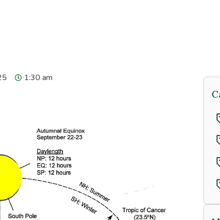
25
1:30 am
C