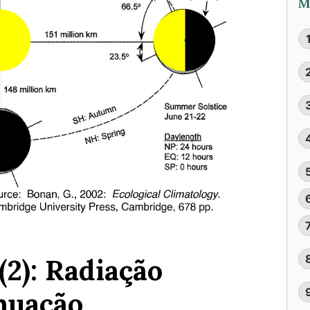
M
(2): Radiação
enuação