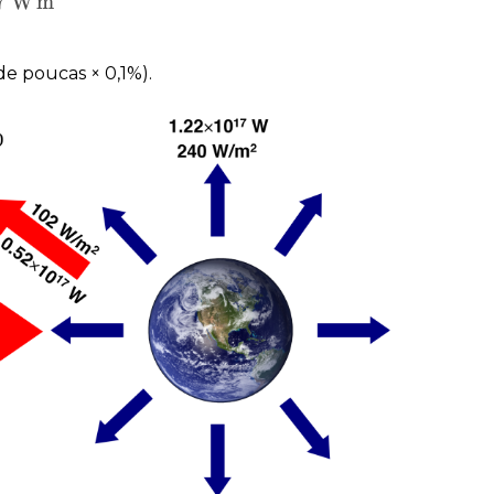
7
W
m
W
m
−
2
de poucas × 0,1%).