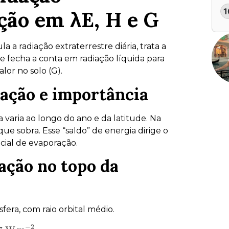
1
ção em λE, H e G
a a radiação extraterrestre diária, trata a
e fecha a conta em radiação líquida para
alor no solo (G).
zação e importância
 varia ao longo do ano e da latitude. Na
ue sobra. Esse “saldo” de energia dirige o
cial de evaporação.
iação no topo da
fera, com raio orbital médio.
−
2