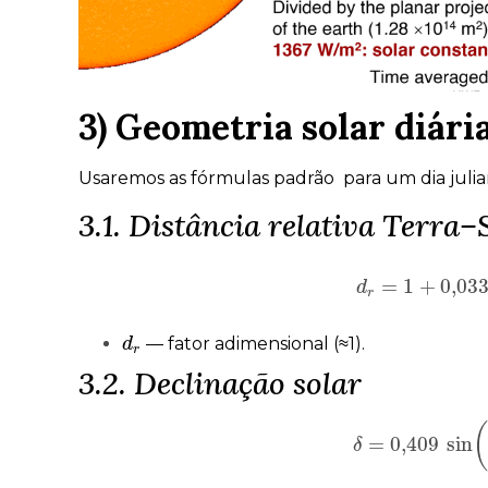
3) Geometria solar diária 
Usaremos as fórmulas padrão para um dia juli
3.1. Distância relativa Terra–
=
1
+
0,03
d
d
r
=
1
+
0,033
c
r
— fator adimensional (≈1).
d
d
r
r
3.2. Declinação solar
(
=
0,409
sin
δ
δ
=
0,409
sin
(
2