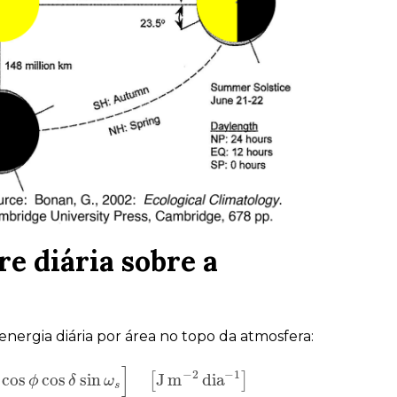
re diária sobre a
energia diária por área no topo da atmosfera:
]
−
2
−
1
cos
cos
sin
J
m
d
i
a
[
]
+
cos
ϕ
ϕ
cos
δ
sin
δ
ω
s
]
ω
[
J
m
−
2
d
i
a
−
1
]
s