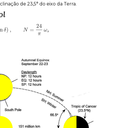
clinação de 23,5° do eixo da Terra.
ol
24
an
)
,
=
tan
δ
δ
)
,
N
=
24
N
π
ω
s
ω
s
π