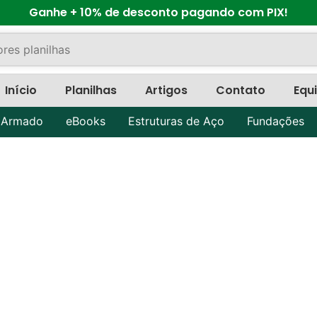
Ganhe + 10% de desconto pagando com PIX!
Início
Planilhas
Artigos
Contato
Equ
 Armado
eBooks
Estruturas de Aço
Fundações
Balanço de Energia (2)
adiação Extraterrestr
tenuação Atmosférica
Partição em λE, H e G