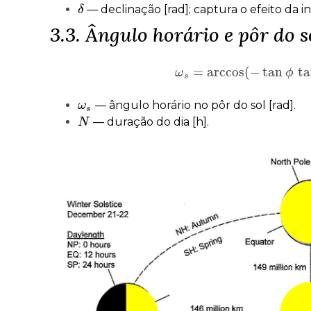
— declinação [rad]; captura o efeito da in
δ
δ
3.3. Ângulo horário e pôr do s
=
arccos
(
−
tan
t
ω
ω
s
=
arccos
(
−
tan
ϕ
ϕ
s
— ângulo horário no pôr do sol [rad].
ω
ω
s
s
— duração do dia [h].
N
N