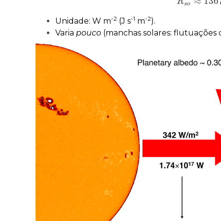
≈
136
R
R
s
o
≈
1367
s
o
-2
-1
-2
Unidade: W m
(J s
m
).
Varia
pouco
(manchas solares: flutuações 