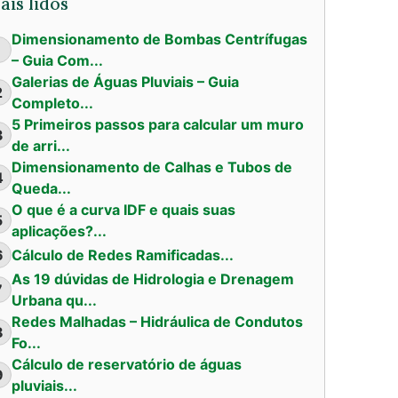
ais lidos
Dimensionamento de Bombas Centrífugas
1
– Guia Com...
Galerias de Águas Pluviais – Guia
2
Completo...
5 Primeiros passos para calcular um muro
3
de arri...
Dimensionamento de Calhas e Tubos de
4
Queda...
O que é a curva IDF e quais suas
5
aplicações?...
6
Cálculo de Redes Ramificadas...
As 19 dúvidas de Hidrologia e Drenagem
7
Urbana qu...
Redes Malhadas – Hidráulica de Condutos
8
Fo...
Cálculo de reservatório de águas
9
pluviais...