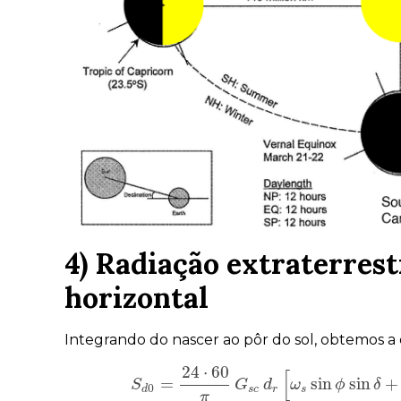
4) Radiação extraterrest
horizontal
Integrando do nascer ao pôr do sol, obtemos a 
24
⋅
60
[
=
sin
sin
+
S
S
d
0
=
24
G
⋅
60
d
π
G
ω
s
c
d
r
[
ω
ϕ
s
sin
ϕ
sin
δ
δ
0
d
s
c
r
s
π