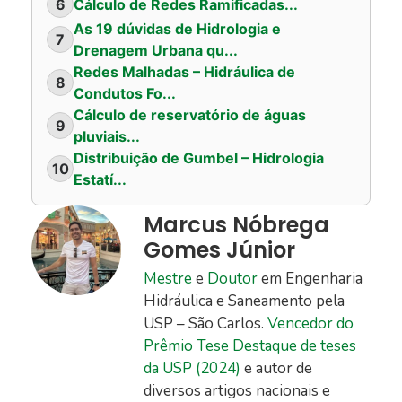
6
Cálculo de Redes Ramificadas...
As 19 dúvidas de Hidrologia e
7
Drenagem Urbana qu...
Redes Malhadas – Hidráulica de
8
Condutos Fo...
Cálculo de reservatório de águas
9
pluviais...
Distribuição de Gumbel – Hidrologia
10
Estatí...
Marcus Nóbrega
Gomes Júnior
Mestre
e
Doutor
em Engenharia
Hidráulica e Saneamento pela
USP – São Carlos.
Vencedor do
Prêmio Tese Destaque de teses
da USP (2024)
e autor de
diversos artigos nacionais e