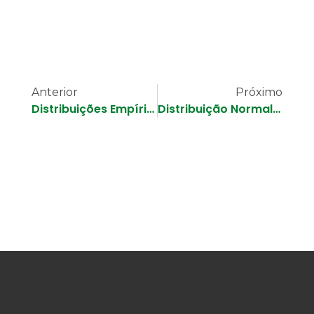
Anterior
Próximo
Distribuições Empíricas de Probabilidade – Hidrologia Estatística
Distribuição Normal – Hidrologia Estatística