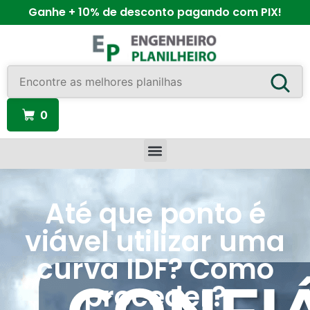
Ganhe + 10% de desconto pagando com PIX!
0
Até que ponto é
viável utilizar uma
curva IDF? Como
proceder?